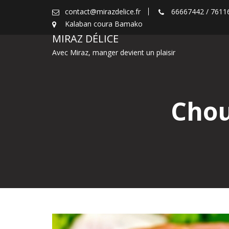
S
contact@mirazdelice.fr
66667442 / 7611
k
Kalaban coura Bamako
i
MIRAZ DÉLICE
p
Avec Miraz, manger devient un plaisir
t
o
c
o
Chou
n
t
e
n
t