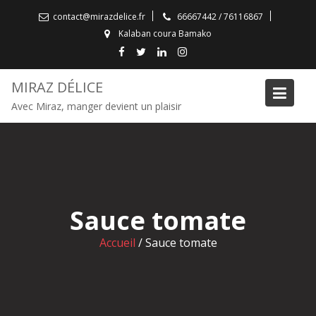
S
contact@mirazdelice.fr
66667442 / 76116867
k
Kalaban coura Bamako
i
p
t
MIRAZ DÉLICE
o
Avec Miraz, manger devient un plaisir
c
o
n
t
e
n
Sauce tomate
t
Accueil
/
Sauce tomate